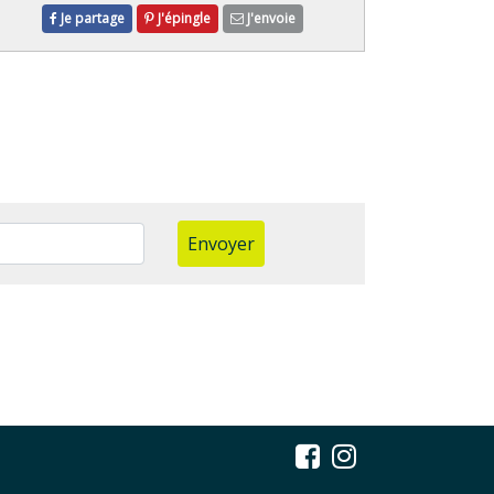
Je partage
J'épingle
J'envoie
Envoyer