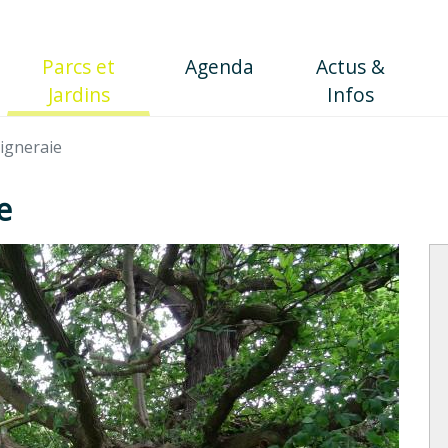
Parcs et
Agenda
Actus &
(current)
Jardins
Infos
aigneraie
e