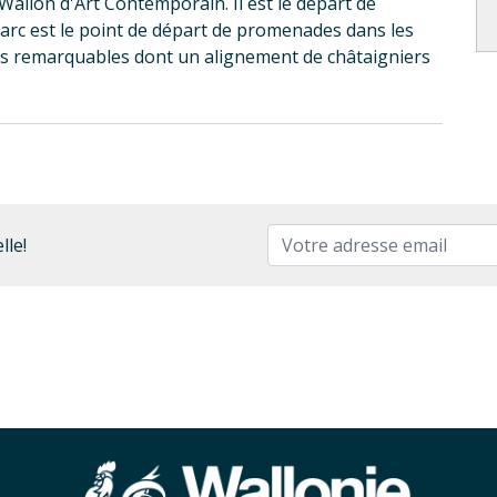
 Wallon d'Art Contemporain. Il est le départ de
rc est le point de départ de promenades dans les
res remarquables dont un alignement de châtaigniers
lle!