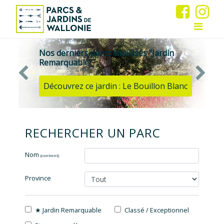
 "Jardin
Nos derniers parcs labellisés "Ja
Remarquable"
illon Blanc
Découvrez ce jardin : Le Squa
RECHERCHER UN PARC
Nom
(contient)
Province
★ Jardin Remarquable
Classé / Exceptionnel