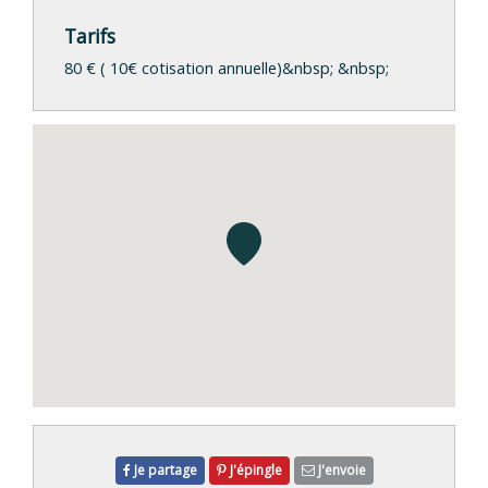
Tarifs
80 € ( 10€ cotisation annuelle)&nbsp; &nbsp;
Je partage
J'épingle
J'envoie