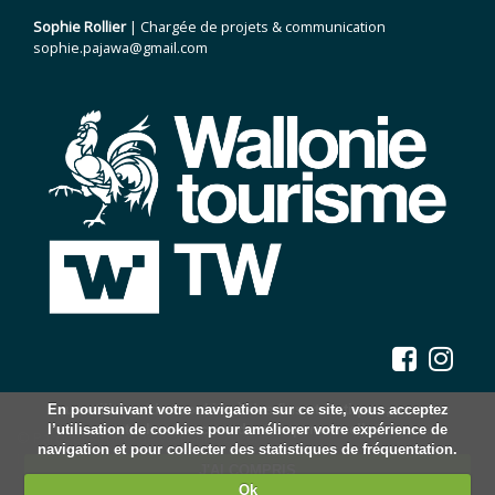
Sophie Rollier
| Chargée de projets & communication
sophie.pajawa@gmail.com
Nous utilisons des cookies à des fins statistiques, nous ne
En poursuivant votre navigation sur ce site, vous acceptez
l’utilisation de cookies pour améliorer votre expérience de
stockons aucune donnée personnelle.
© Parcs et Jardins de Wallonie, 2026.
navigation et pour collecter des statistiques de fréquentation.
Mentions légales
J'AI COMPRIS
Statuts
Ok