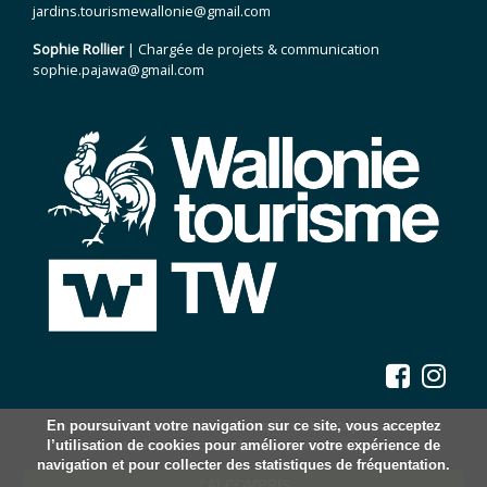
jardins.tourismewallonie@gmail.com
Sophie Rollier
| Chargée de projets & communication
sophie.pajawa@gmail.com
Nous utilisons des cookies à des fins statistiques, nous ne
En poursuivant votre navigation sur ce site, vous acceptez
l’utilisation de cookies pour améliorer votre expérience de
stockons aucune donnée personnelle.
© Parcs et Jardins de Wallonie, 2026.
navigation et pour collecter des statistiques de fréquentation.
Mentions légales
J'AI COMPRIS