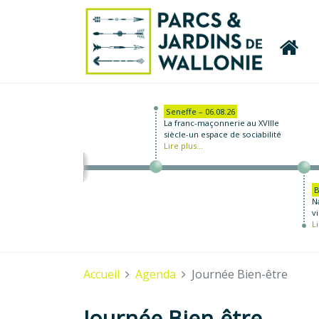
Seneffe – 06.08.26
La franc-maçonnerie au XVIIIe
siècle-un espace de sociabilité
Lire plus...
B
N
vi
Li
Accueil
Agenda
Journée Bien-être
Journée Bien-être