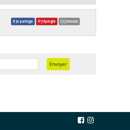
Je partage
J'épingle
J'envoie
Envoyer