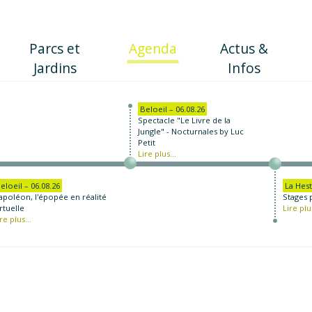
(current)
Parcs et
Agenda
Actus &
Jardins
Infos
Beloeil – 06.08.26
Spectacle "Le Livre de la
Jungle" - Nocturnales by Luc
Petit
Lire plus...
eloeil – 06.08.26
La Hest
apoléon, l'épopée en réalité
Stages 
rtuelle
Lire plus
re plus...