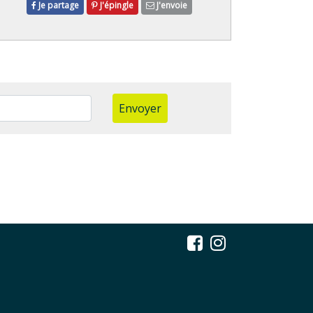
Je partage
J'épingle
J'envoie
Envoyer