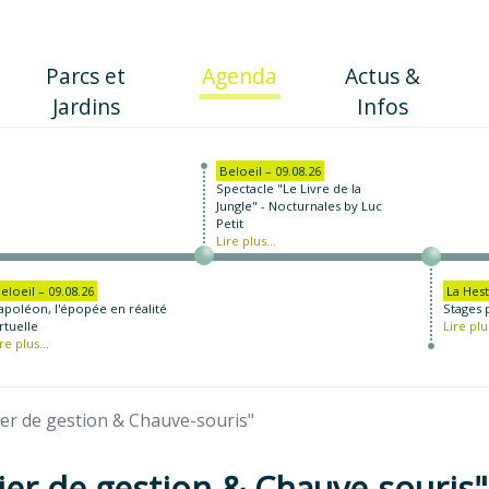
(current)
Parcs et
Agenda
Actus &
Jardins
Infos
Beloeil – 09.08.26
Spectacle "Le Livre de la
Jungle" - Nocturnales by Luc
Petit
Lire plus...
eloeil – 09.08.26
La Hest
apoléon, l'épopée en réalité
Stages 
rtuelle
Lire plus
re plus...
er de gestion & Chauve-souris"
ier de gestion & Chauve-souris"