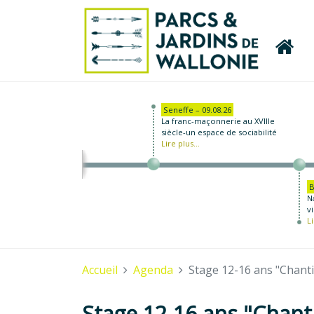
Seneffe – 09.08.26
La franc-maçonnerie au XVIIIe
siècle-un espace de sociabilité
Lire plus...
B
N
vi
Li
Accueil
Agenda
Stage 12-16 ans "Chanti
Stage 12-16 ans "Chant