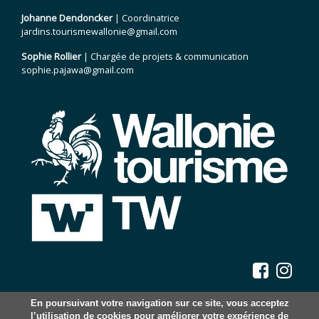
Johanne Dendoncker
| Coordinatrice
jardins.tourismewallonie@gmail.com
Sophie Rollier
| Chargée de projets & communication
sophie.pajawa@gmail.com
Nous utilisons des cookies à des fins statistiques, nous ne
En poursuivant votre navigation sur ce site, vous acceptez
l’utilisation de cookies pour améliorer votre expérience de
stockons aucune donnée personnelle.