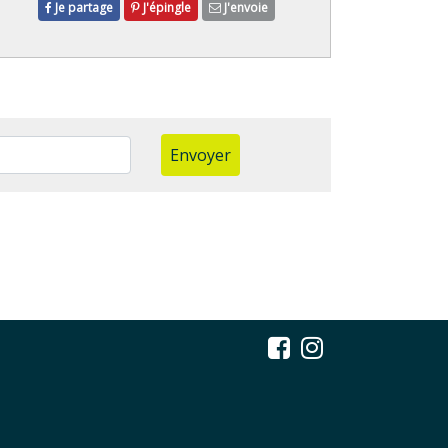
Je partage
J'épingle
J'envoie
Envoyer