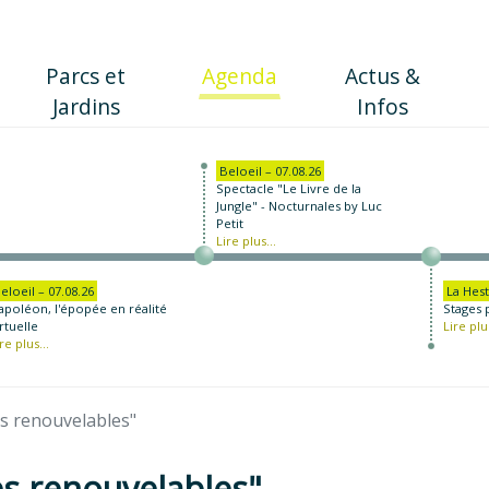
(current)
Parcs et
Agenda
Actus &
Jardins
Infos
Beloeil – 07.08.26
Spectacle "Le Livre de la
Jungle" - Nocturnales by Luc
Petit
Lire plus...
eloeil – 07.08.26
La Hest
apoléon, l'épopée en réalité
Stages 
rtuelle
Lire plus
re plus...
es renouvelables"
es renouvelables"