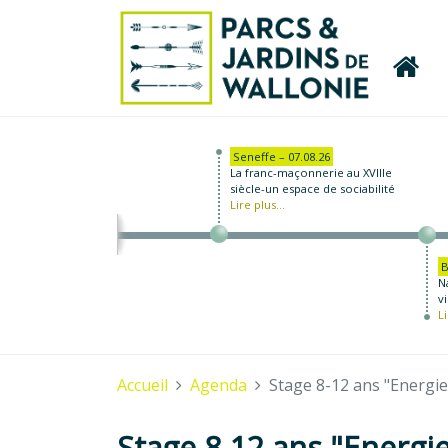
Seneffe – 07.08.26
La franc-maçonnerie au XVIIIe
siècle-un espace de sociabilité
Lire plus...
B
N
vi
Li
Accueil
Agenda
Stage 8-12 ans "Energi
Stage 8-12 ans "Energi