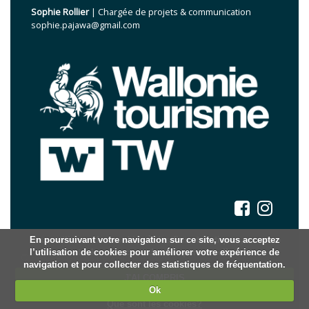
Sophie Rollier
| Chargée de projets & communication
sophie.pajawa@gmail.com
Nous utilisons des cookies à des fins statistiques, nous ne
En poursuivant votre navigation sur ce site, vous acceptez
l’utilisation de cookies pour améliorer votre expérience de
stockons aucune donnée personnelle.
© Parcs et Jardins de Wallonie, 2026.
navigation et pour collecter des statistiques de fréquentation.
Mentions légales
J'AI COMPRIS
Statuts
Ok
Plan du site
Que sont les cookies?