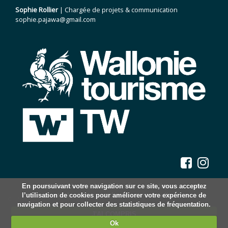
Sophie Rollier
| Chargée de projets & communication
sophie.pajawa@gmail.com
Nous utilisons des cookies à des fins statistiques, nous ne
En poursuivant votre navigation sur ce site, vous acceptez
l’utilisation de cookies pour améliorer votre expérience de
stockons aucune donnée personnelle.
© Parcs et Jardins de Wallonie, 2026.
navigation et pour collecter des statistiques de fréquentation.
Mentions légales
J'AI COMPRIS
Statuts
Ok