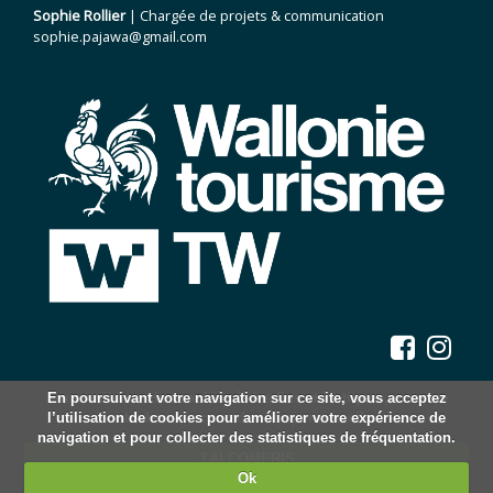
Sophie Rollier
| Chargée de projets & communication
sophie.pajawa@gmail.com
Nous utilisons des cookies à des fins statistiques, nous ne
En poursuivant votre navigation sur ce site, vous acceptez
l’utilisation de cookies pour améliorer votre expérience de
stockons aucune donnée personnelle.
© Parcs et Jardins de Wallonie, 2026.
navigation et pour collecter des statistiques de fréquentation.
Mentions légales
J'AI COMPRIS
Statuts
Ok
Plan du site