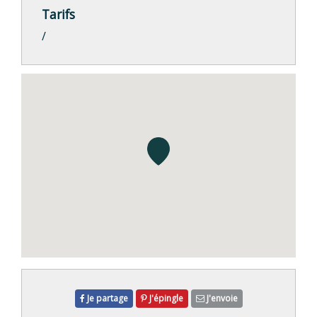
Tarifs
/
Je partage
J'épingle
J'envoie