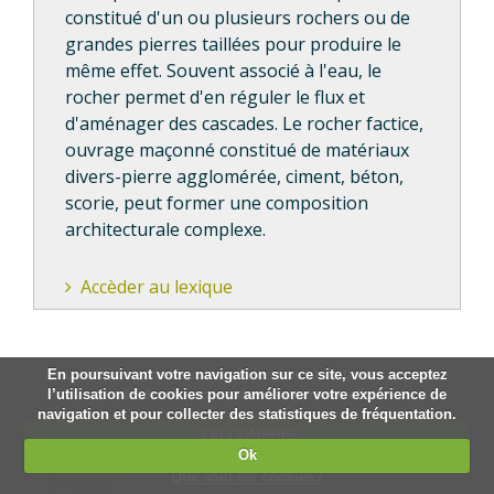
constitué d'un ou plusieurs rochers ou de
grandes pierres taillées pour produire le
même effet. Souvent associé à l'eau, le
rocher permet d'en réguler le flux et
d'aménager des cascades. Le rocher factice,
ouvrage maçonné constitué de matériaux
divers-pierre agglomérée, ciment, béton,
scorie, peut former une composition
architecturale complexe.
Accèder au lexique
Nous utilisons des cookies à des fins statistiques, nous ne
En poursuivant votre navigation sur ce site, vous acceptez
l’utilisation de cookies pour améliorer votre expérience de
stockons aucune donnée personnelle.
Inscrivez-vous à notre newsletter mensuelle!
navigation et pour collecter des statistiques de fréquentation.
J'AI COMPRIS
Ok
Que sont les cookies?
Envoyer